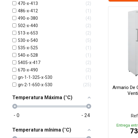
470-x-413
2
486-x-412
1
490-x-380
4
502-x-440
2
513-x-653
2
530-x-540
5
535-x-525
1
540-x-528
1
5405-x-417
2
670-x-490
2
gn-1-1-325-x-530
1
gn-2-1-650-x-530
25
Armario De 
Venti
Temperatura Máxima (°C)
-
0
-
24
Ref
Entrega entr
Temperatura mínima (°C)
73