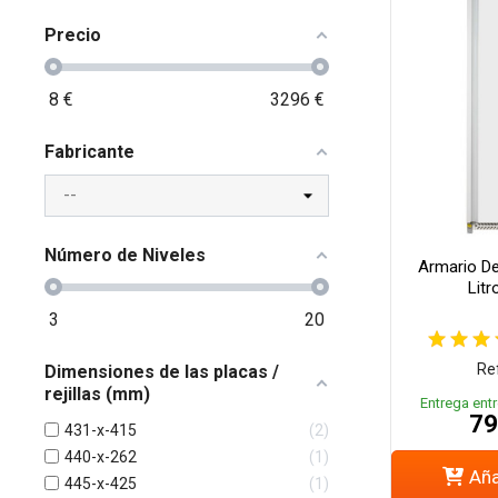
Precio
8
€
3296
€
Fabricante
Número de Niveles
Armario De
Litr
3
20
Ref
Dimensiones de las placas /
rejillas (mm)
Entrega entr
79
431-x-415
2
440-x-262
1
Aña
445-x-425
1