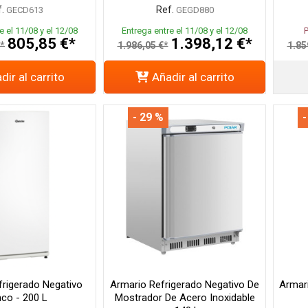
.
Ref.
GECD613
GEGD880
e el 11/08 y el 12/08
Entrega entre el 11/08 y el 12/08
805,85 €*
1.398,12 €*
€*
1.986,05 €*
1.85
dir al carrito
Añadir al carrito
- 29 %
-
frigerado Negativo
Armario Refrigerado Negativo De
Armar
nco - 200 L
Mostrador De Acero Inoxidable