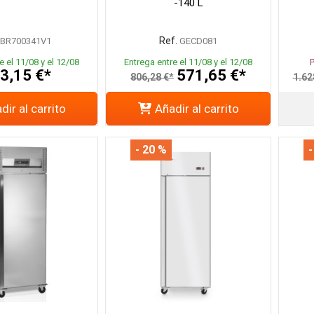
-140 L
Ref.
BR700341V1
GECD081
e el 11/08 y el 12/08
Entrega entre el 11/08 y el 12/08
3,15 €*
571,65 €*
806,28 €*
1.62
dir al carrito
Añadir al carrito
- 20 %
-