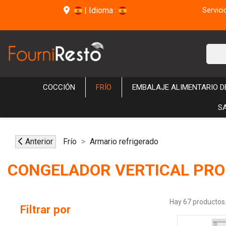
|
Idioma :
Servici
COCCIÓN
FRÍO
EMBALAJE ALIMENTARIO 
S
Anterior
Frío
Armario refrigerado
CONGELADOR VERTICAL PRO
Hay 67 productos
Filtrar por