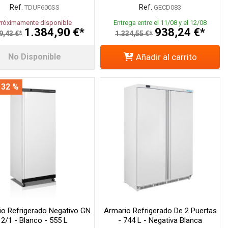
Ref.
Ref.
TDUF600SS
GECD083
Próximamente disponible
Entrega entre el 11/08 y el 12/08
1.384,90 €*
938,24 €*
9,43 €*
1.334,55 €*
No Disponible
Añadir al carrito
 32 %
io Refrigerado Negativo GN
Armario Refrigerado De 2 Puertas
2/1 - Blanco - 555 L
- 744 L - Negativa Blanca