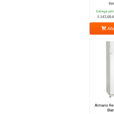
Ref
Entrega entr
1.147,00 
Aña
Armario Re
Bla