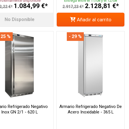
Próximamente disponible
Entrega entre el 11/08 y el 12/08
1.084,99 €*
2.128,81 €*
2,22 €*
2.917,23 €*
No Disponible
Añadir al carrito
 25 %
- 29 %
rio Refrigerado Negativo
Armario Refrigerado Negativo De
Inox GN 2/1 - 620 L
Acero Inoxidable - 365 L