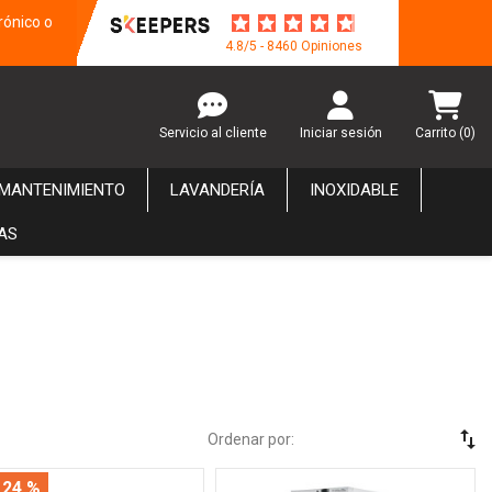
rónico o
4.8/5 - 8460 Opiniones
Servicio al cliente
Iniciar sesión
Carrito
(0)
 MANTENIMIENTO
LAVANDERÍA
INOXIDABLE
AS
swap_vert
Ordenar por:
 24 %