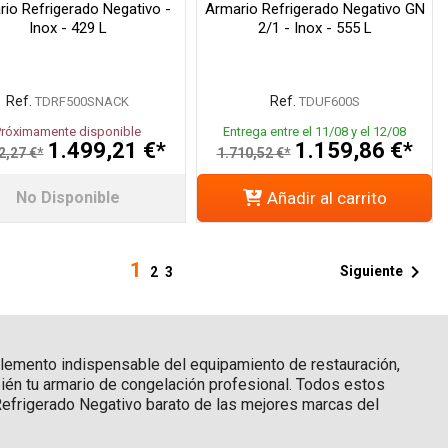
io Refrigerado Negativo -
Armario Refrigerado Negativo GN
Inox - 429 L
2/1 - Inox - 555 L
Ref.
Ref.
TDRF500SNACK
TDUF600S
Próximamente disponible
Entrega entre el 11/08 y el 12/08
1.499,21 €*
1.159,86 €*
2,27 €*
1.710,52 €*
No Disponible
Añadir al carrito
1

Siguiente
2
3
lemento indispensable del equipamiento de restauración,
mbién tu armario de congelación profesional. Todos estos
 Refrigerado Negativo barato de las mejores marcas del