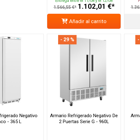
Entrega entre el 11/08 y el 12/08
1.102,01 €*
1.566,55 €*
1.36
Añadir al carrito
- 29 %
-
frigerado Negativo
Armario Refrigerado Negativo De
Arma
nco - 365 L
2 Puertas Serie G - 960L