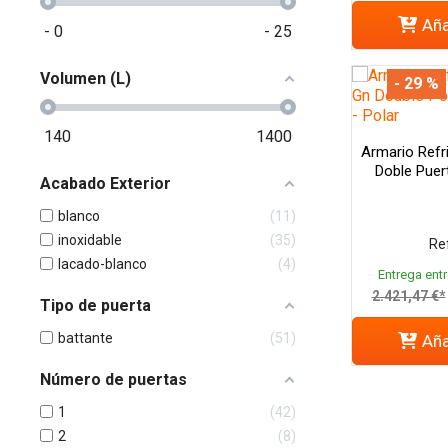
Aña
-
0
-
25
Volumen (L)
- 29 %
140
1400
Armario Refr
Doble Puer
Acabado Exterior
blanco
11
inoxidable
35
Ref
lacado-blanco
4
Entrega entr
2.421,47 €*
Tipo de puerta
battante
51
Aña
Número de puertas
1
42
2
8