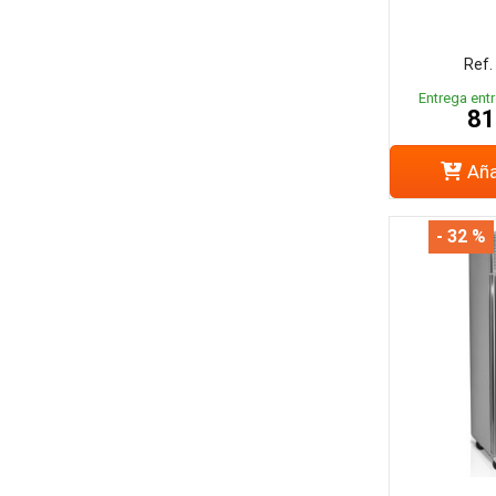
Ref.
Entrega entr
81
Aña
- 32 %