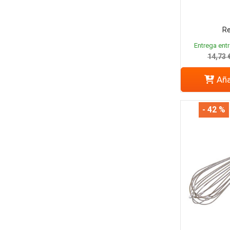
Re
Entrega entr
14,73 
Aña
- 42 %