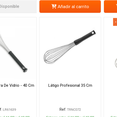
Disponible
Añadir al carrito
-
ra De Vidrio - 40 Cm
Látigo Profesional 35 Cm
f.
Ref.
LR61639
TRNC072