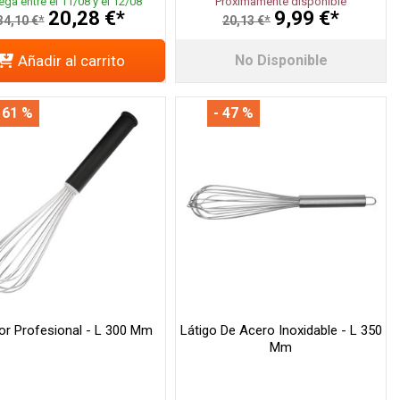
ega entre el 11/08 y el 12/08
Próximamente disponible
20,28 €*
9,99 €*
34,10 €*
20,13 €*
Añadir al carrito
No Disponible
 61 %
- 47 %
or Profesional - L 300 Mm
Látigo De Acero Inoxidable - L 350
Mm