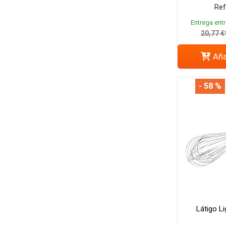
Ref
Entrega entr
20,77 €
Aña
- 58 %
Látigo L