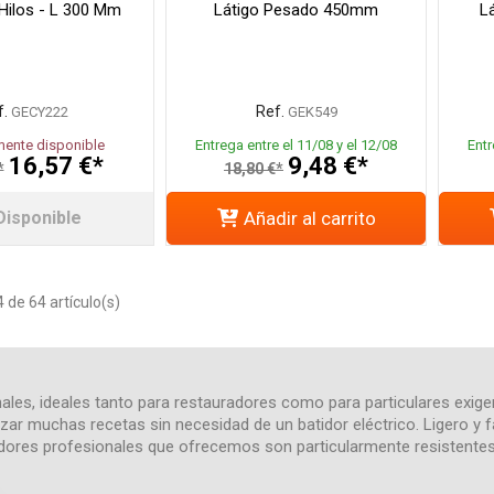
 Hilos - L 300 Mm
Látigo Pesado 450mm
L
f.
Ref.
GECY222
GEK549
ente disponible
Entrega entre el 11/08 y el 12/08
Entr
16,57 €*
9,48 €*
*
18,80 €*
Disponible
Añadir al carrito
de 64 artículo(s)
les, ideales tanto para restauradores como para particulares exigen
zar muchas recetas sin necesidad de un batidor eléctrico. Ligero y fá
atidores profesionales que ofrecemos son particularmente resistente