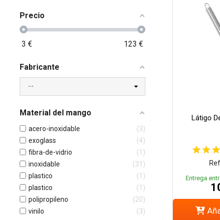
Precio
3
€
123
€
Fabricante
Material del mango
Látigo D
acero-inoxidable
3
exoglass
4
fibra-de-vidrio
1
Ref
inoxidable
31
plastico
1
Entrega entr
1
plastico
1
polipropileno
20
Aña
vinilo
3