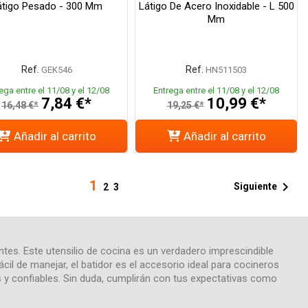
átigo Pesado - 300 Mm
Látigo De Acero Inoxidable - L 500
Mm
Ref.
Ref.
GEK546
HN511503
ega entre el 11/08 y el 12/08
Entrega entre el 11/08 y el 12/08
7,84 €*
10,99 €*
16,48 €*
19,25 €*
Añadir al carrito
Añadir al carrito
1

Siguiente
2
3
tes. Este utensilio de cocina es un verdadero imprescindible
cil de manejar, el batidor es el accesorio ideal para cocineros
s y confiables. Sin duda, cumplirán con tus expectativas como