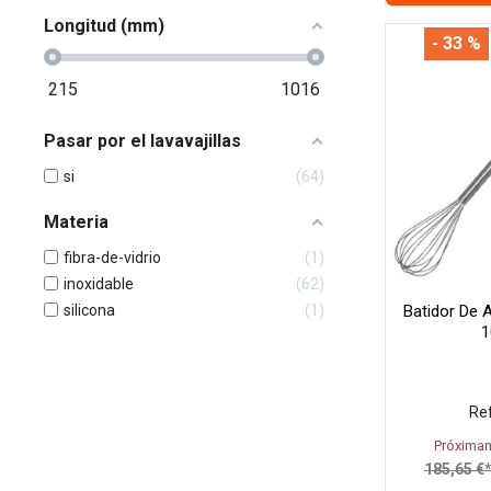
Longitud (mm)
- 33 %
215
1016
Pasar por el lavavajillas
si
64
Materia
fibra-de-vidrio
1
inoxidable
62
Batidor De A
silicona
1
1
Ref
Próximam
185,65 €