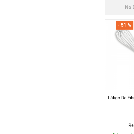
No 
- 51 %
Látigo De Fib
Re