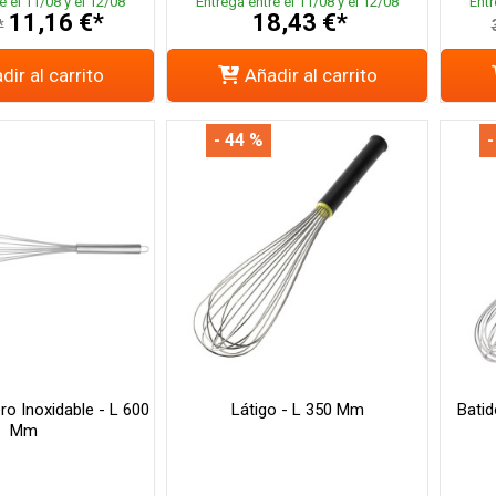
e el 11/08 y el 12/08
Entrega entre el 11/08 y el 12/08
Entr
11,16 €*
18,43 €*
*
dir al carrito
Añadir al carrito
- 44 %
-
ro Inoxidable - L 600
Látigo - L 350 Mm
Batid
Mm