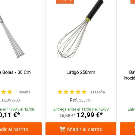
e Bolas - 30 Cm
Látigo 250mm
Ba
Inoxi
1 reseña
1 reseña
.
Ref.
DL397800
GEJ751
e el 11/08 y el 12/08
Entrega entre el 11/08 y el 12/08
Entr
0,11 €*
12,99 €*
25,58 €*
dir al carrito
Añadir al carrito