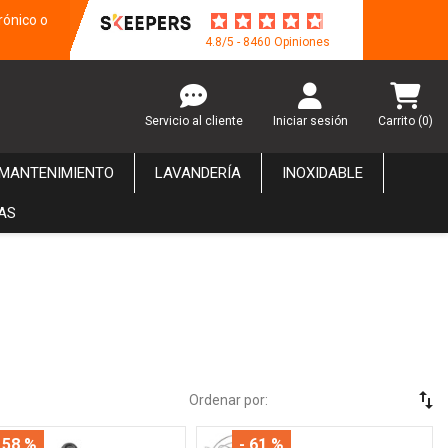
rónico o
4.8/5 - 8460 Opiniones
Servicio al cliente
Iniciar sesión
Carrito
(0)
 MANTENIMIENTO
LAVANDERÍA
INOXIDABLE
AS
swap_vert
Ordenar por:
 58 %
- 61 %