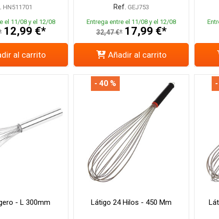
.
Ref.
HN511701
GEJ753
e el 11/08 y el 12/08
Entrega entre el 11/08 y el 12/08
Entr
12,99 €*
17,99 €*
*
32,47 €*
dir al carrito
Añadir al carrito
- 40 %
-
igero - L 300mm
Látigo 24 Hilos - 450 Mm
Lát