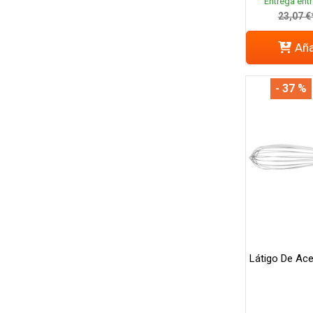
Entrega entr
23,07 €
Aña
- 37 %
Látigo De Ace