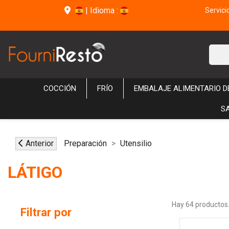
|
Idioma :
Servici
COCCIÓN
FRÍO
EMBALAJE ALIMENTARIO 
S
Anterior
Preparación
Utensilio
LÁTIGO
Hay 64 productos
Filtrar por