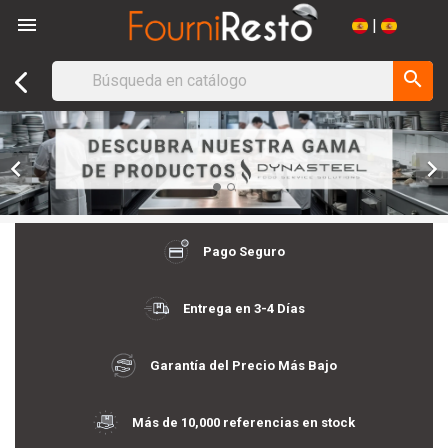

|
search


Pago Seguro
Entrega en 3-4 Días
Garantía del Precio Más Bajo
Más de 10,000 referencias en stock