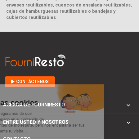
envases reutilizables, cuencos de ensalada reutilizables,
cajas de hamburguesas reutilizables o bandejas y
cubiertos reutilizables
.
CONTÁCTENOS

ACERCA DE FOURNIRESTO

ENTRE USTED Y NOSOTROS