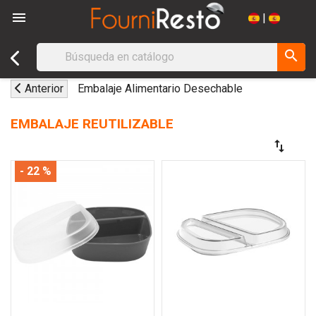

|
search
Anterior
Embalaje Alimentario Desechable
EMBALAJE REUTILIZABLE
swap_vert
- 22 %