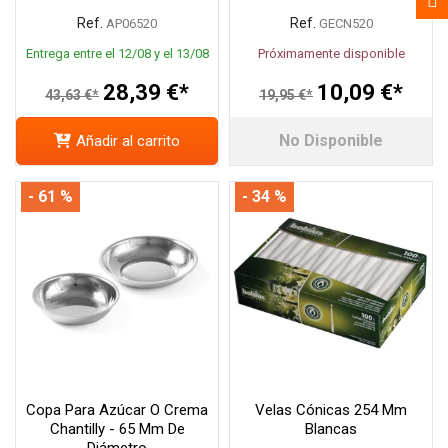
Ref.
Ref.
AP06520
GECN520
Entrega entre el 12/08 y el 13/08
Próximamente disponible
28,39 €*
10,09 €*
43,63 €*
19,95 €*
No Disponible
Añadir al carrito
- 61 %
- 34 %
Copa Para Azúcar O Crema
Velas Cónicas 254 Mm
Chantilly - 65 Mm De
Blancas
Diámetro