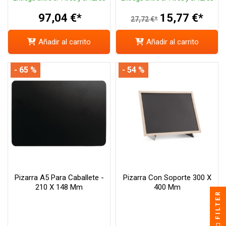
97,04 €*
15,77 €*
27,72 €*
Añadir al carrito
Añadir al carrito
- 65 %
- 54 %
Pizarra A5 Para Caballete -
Pizarra Con Soporte 300 X
210 X 148 Mm
400 Mm
FILTER