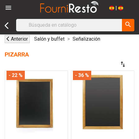

|
search
Anterior
Salón y buffet
Señalización
PIZARRA
swap_vert
- 22 %
- 36 %