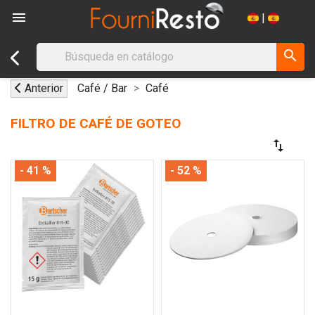

|
search
Anterior
Café / Bar
Café
FILTRO DE CAFÉ DE GOTEO
swap_vert
- 41 %
- 52 %