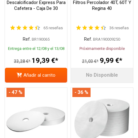
Descalcificador Express Para
Filtros Percolador 40T, 60T Y
Cafetera - Caja De 30
Regina 40
65 reseñas
36 reseñas
Ref.
Ref.
BR190065
BRA190009250
Entrega entre el 12/08 y el 13/08
Próximamente disponible
19,39 €*
9,99 €*
33,28 €*
21,03 €*
No Disponible
Añadir al carrito
- 47 %
- 36 %