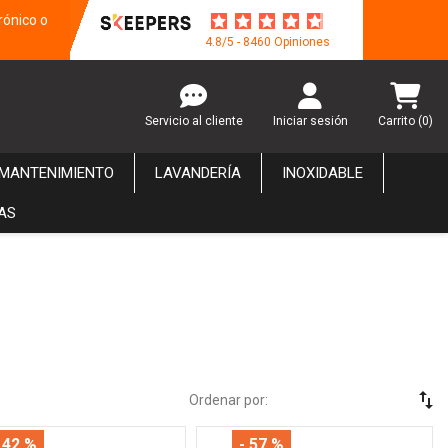
rónico o
4.8/5 - 8460 Opiniones
Servicio al cliente
Iniciar sesión
Carrito
(0)
 MANTENIMIENTO
LAVANDERÍA
INOXIDABLE
AS
swap_vert
Ordenar por:
 42 %
- 57 %