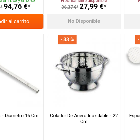
e el 11/08 y el 12/08
Próximamente disponible
94,76 €*
27,99 €*
€*
36,37 €*
dir al carrito
No Disponible
- 33 %
-
 - Diámetro 16 Cm
Colador De Acero Inoxidable - 22
Espu
Cm