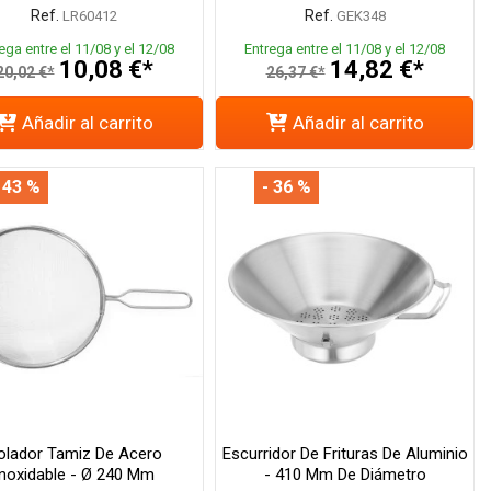
Ref.
Ref.
LR60412
GEK348
ega entre el 11/08 y el 12/08
Entrega entre el 11/08 y el 12/08
10,08 €*
14,82 €*
20,02 €*
26,37 €*
Añadir al carrito
Añadir al carrito
 43 %
- 36 %
olador Tamiz De Acero
Escurridor De Frituras De Aluminio
Inoxidable - Ø 240 Mm
- 410 Mm De Diámetro