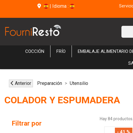
|
Idioma :
Servici
COCCIÓN
FRÍO
EMBALAJE ALIMENTARIO 
S
Anterior
Preparación
Utensilio
COLADOR Y ESPUMADERA
Hay 84 productos
Filtrar por
- 41 %