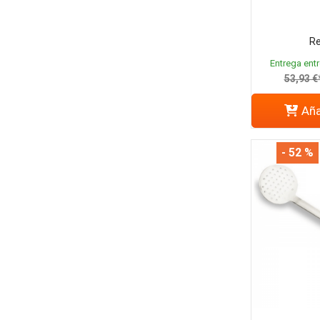
Re
Entrega entr
53,93 €
Aña
- 52 %