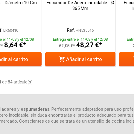
 - Diámetro 10 Cm
Escurridor De Acero Inoxidable - Ø
Escu
365 Mm
f.
Ref.
LR60410
HN535516
e el 11/08 y el 12/08
Entrega entre el 11/08 y el 12/08
Entr
8,64 €*
48,27 €*
€*
62,05 €*
dir al carrito
Añadir al carrito
de 84 artículo(s)
ladores
y
espumaderas
. Perfectamente adaptados para uso profes
cero inoxidable, sin duda encontrarás el producto adecuado para tu
mercado. Conscientes de que se trata de un utensilio de cocina ind