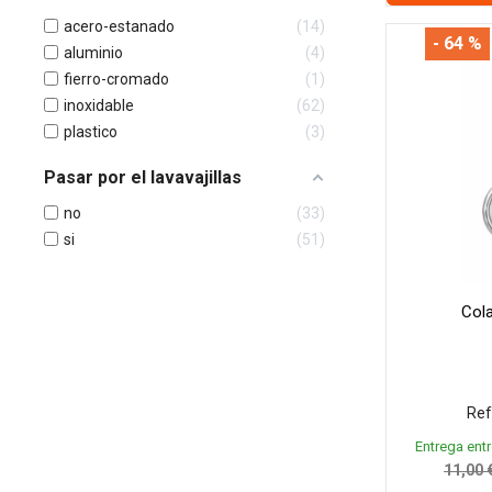
acero-estanado
14
- 64 %
aluminio
4
fierro-cromado
1
inoxidable
62
plastico
3
Pasar por el lavavajillas
no
33
si
51
Col
Ref
Entrega entr
11,00 