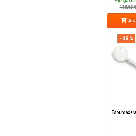
Entrega entr
138,63 
Aña
- 29 %
Espumadera