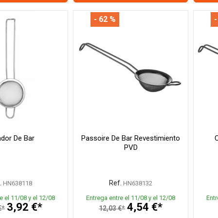
- 62 %
-
ador De Bar
Passoire De Bar Revestimiento
C
PVD
.
Ref.
HN638118
HN638132
e el 11/08 y el 12/08
Entrega entre el 11/08 y el 12/08
Entr
3,92 €*
4,54 €*
€*
12,03 €*