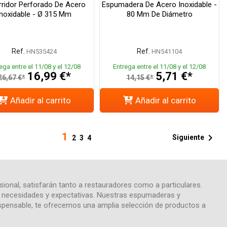
rridor Perforado De Acero
Espumadera De Acero Inoxidable -
Inoxidable - Ø 315 Mm
80 Mm De Diámetro
Ref.
Ref.
HN535424
HN541104
ega entre el 11/08 y el 12/08
Entrega entre el 11/08 y el 12/08
16,99 €*
5,71 €*
26,67 €*
14,15 €*
Añadir al carrito
Añadir al carrito
1

Siguiente
2
3
4
ional, satisfarán tanto a restauradores como a particulares.
s necesidades y expectativas. Nuestras espumaderas y
ispensable, te ofrecemos una amplia selección de productos a