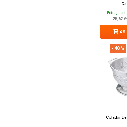
Re
Entrega entr
25,62 €
Aña
- 40 %
Colador De