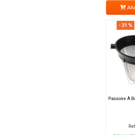
Aña
- 31 %
Passoire À B
Ref