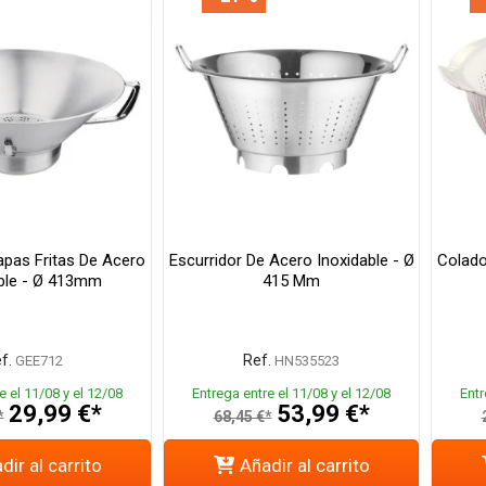
apas Fritas De Acero
Escurridor De Acero Inoxidable - Ø
Colado
ble - Ø 413mm
415 Mm
f.
Ref.
GEE712
HN535523
e el 11/08 y el 12/08
Entrega entre el 11/08 y el 12/08
Entr
29,99 €*
53,99 €*
*
68,45 €*
dir al carrito
Añadir al carrito