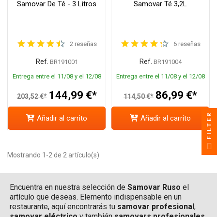
Samovar De Té - 3 Litros
Samovar Té 3,2L
2 reseñas
6 reseñas
Ref.
Ref.
BR191001
BR191004
Entrega entre el 11/08 y el 12/08
Entrega entre el 11/08 y el 12/08
144,99 €*
86,99 €*
203,52 €*
114,50 €*
FILTER
Añadir al carrito
Añadir al carrito
Mostrando 1-2 de 2 artículo(s)
Encuentra en nuestra selección de
Samovar Ruso
el
artículo que deseas. Elemento indispensable en un
restaurante, aquí encontrarás tu
samovar profesional
,
samovar eléctrico
y también
samovars profesionales
.