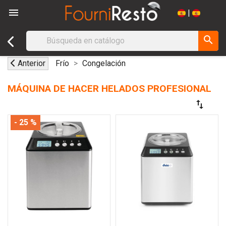

|
search
Anterior
Frío
Congelación
MÁQUINA DE HACER HELADOS PROFESIONAL
swap_vert
- 25 %