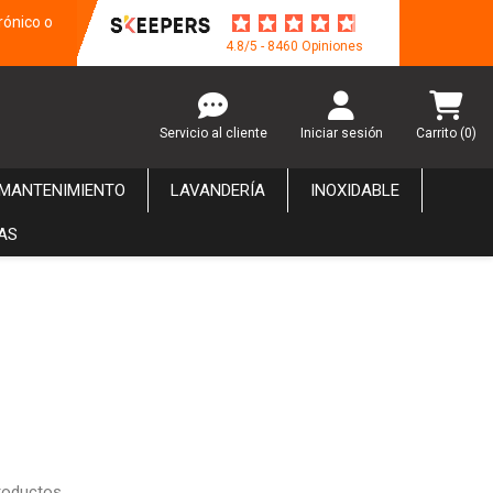
rónico o
4.8/5 - 8460 Opiniones
Servicio al cliente
Iniciar sesión
Carrito
(0)
 MANTENIMIENTO
LAVANDERÍA
INOXIDABLE
AS
roductos.