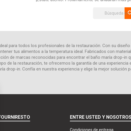
sea
n ideal para todos los profesionales de la restauración. Con su dise
antener tus alimentos a la temperatura ideal. Fabricados con materia
lección de marcas reconocidas para encontrar el baño maría drop-in
po de la restauración, te ofrecemos la garantía de una experiencia e
ría drop-in. Confía en nuestra experiencia y elige la mejor solución p
FOURNIRESTO
ENTRE USTED Y NOSOTRO
Condiciones de entrega