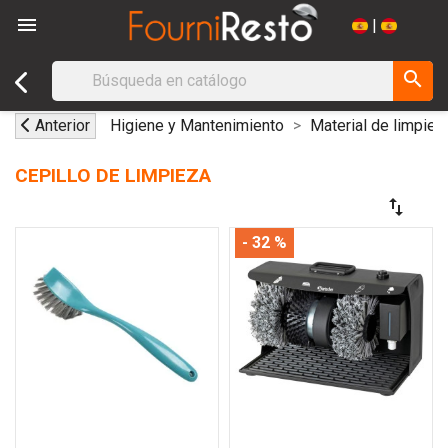

|
search
Anterior
Higiene y Mantenimiento
Material de limpiez
CEPILLO DE LIMPIEZA
swap_vert
- 32 %