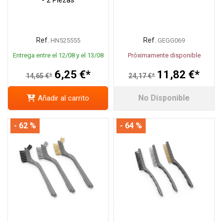
Ref.
Ref.
HN525555
GEGG069
Entrega entre el 12/08 y el 13/08
Próximamente disponible
6,25 €*
11,82 €*
14,65 €*
24,17 €*
No Disponible
Añadir al carrito
- 62 %
- 64 %