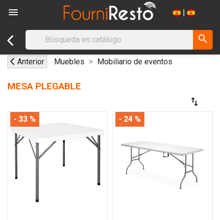

|
search
Anterior
Muebles
Mobiliario de eventos
MESA PLEGABLE
swap_vert
- 33 %
- 24 %