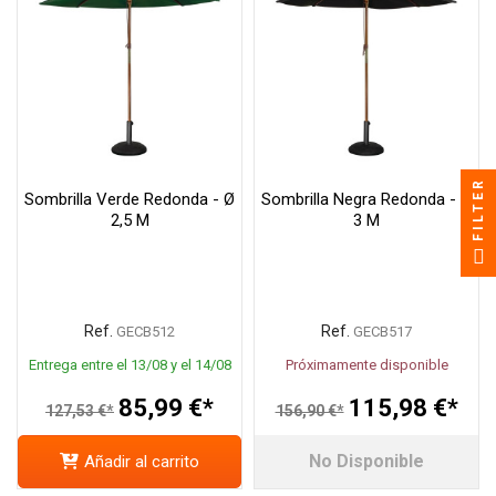
FILTER
Sombrilla Verde Redonda - Ø
Sombrilla Negra Redonda - Ø
2,5 M
3 M
Ref.
Ref.
GECB512
GECB517
Entrega entre el 13/08 y el 14/08
Próximamente disponible
85,99 €*
115,98 €*
127,53 €*
156,90 €*
No Disponible
Añadir al carrito