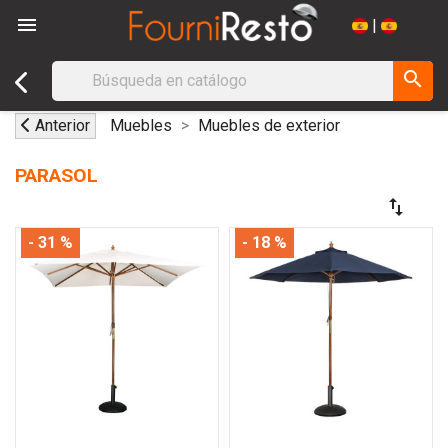

|
search
Anterior
Muebles
Muebles de exterior
PARASOL
swap_vert
- 31 %
- 18 %