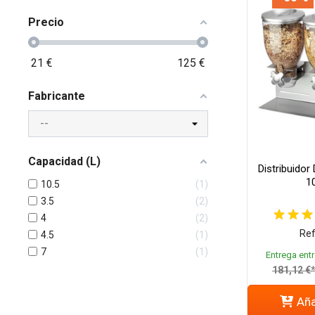
Precio
21
€
125
€
Fabricante
Capacidad (L)
Distribuidor 
10
10.5
1
3.5
2
4
2
Ref
4.5
1
7
1
Entrega entr
181,12 €
Aña