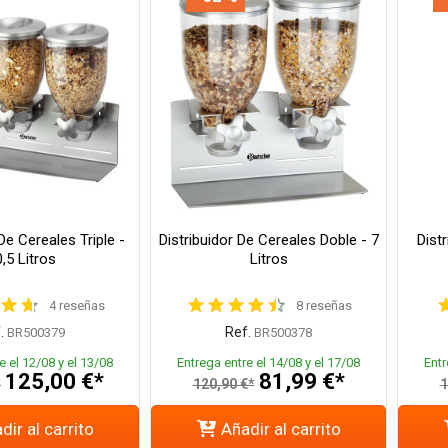
De Cereales Triple -
Distribuidor De Cereales Doble - 7
Dist
,5 Litros
Litros
4 reseñas
8 reseñas
.
Ref.
BR500379
BR500378
e el 12/08 y el 13/08
Entrega entre el 14/08 y el 17/08
Entr
125,00 €*
81,99 €*
*
120,90 €*
1
dir al carrito
Añadir al carrito