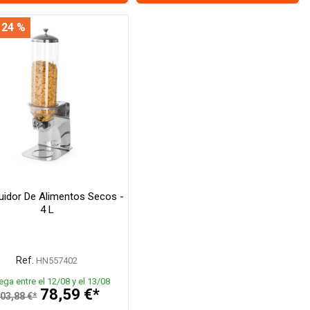
 24 %
buidor De Alimentos Secos -
4 L
Ref.
HN557402
ega entre el 12/08 y el 13/08
78,59 €*
03,88 €*