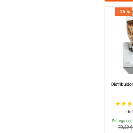
- 25 %
Distribuido
Ref
Entrega entr
70,20 €