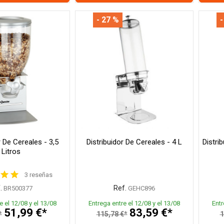
- 27 %
-
r De Cereales - 3,5
Distribuidor De Cereales - 4 L
Distri
Litros
3 reseñas
.
Ref.
BR500377
GEHC896
e el 12/08 y el 13/08
Entrega entre el 12/08 y el 13/08
Entr
51,99 €*
83,59 €*
*
115,78 €*
1