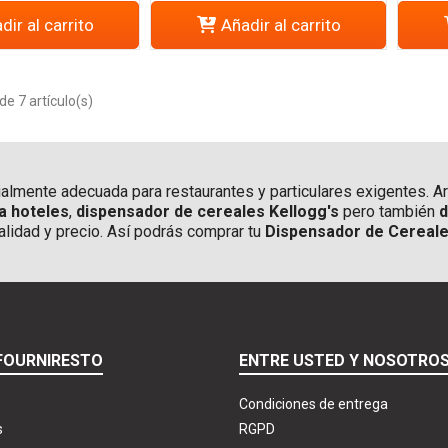
dir al carrito
Añadir al carrito
e 7 artículo(s)
lmente adecuada para restaurantes y particulares exigentes. Ar
a hoteles
,
dispensador de cereales Kellogg's
pero también
d
alidad y precio. Así podrás comprar tu
Dispensador de Cereale
FOURNIRESTO
ENTRE USTED Y NOSOTRO
Condiciones de entrega
s
RGPD