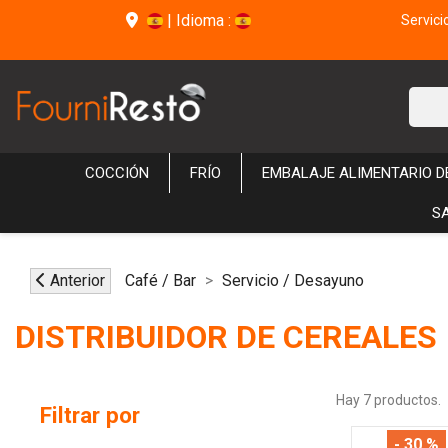
|
Idioma :
Servici
COCCIÓN
FRÍO
EMBALAJE ALIMENTARIO 
S
Anterior
Café / Bar
Servicio / Desayuno
DISTRIBUIDOR DE CEREALES
Hay 7 productos.
Filtrar por
- 30 %