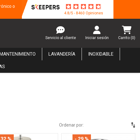
rónico o
4.8/5 - 8460 Opiniones
Servicio al cliente
Iniciar sesión
Carrito
(0)
 MANTENIMIENTO
LAVANDERÍA
INOXIDABLE
AS
swap_vert
Ordenar por:
 32 %
- 29 %