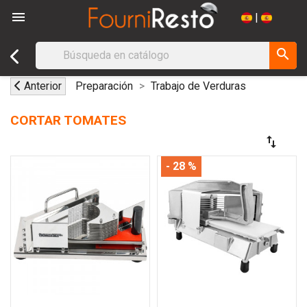

|
search
Anterior
Preparación
Trabajo de Verduras
CORTAR TOMATES
swap_vert
- 28 %