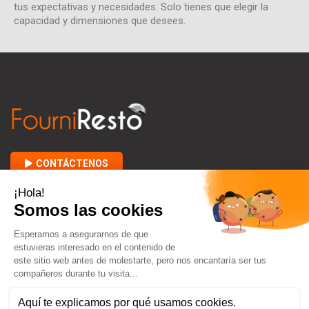
tus expectativas y necesidades. Solo tienes que elegir la
capacidad y dimensiones que desees.
CONTÁCTENOS

ACERCA DE FOURNIRESTO

ENTRE USTED Y NOSOTROS
keyboard_arrow_down
CONTACTO