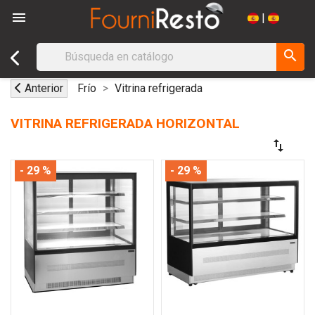

|
search
Anterior
Frío
Vitrina refrigerada
VITRINA REFRIGERADA HORIZONTAL
swap_vert
- 29 %
- 29 %