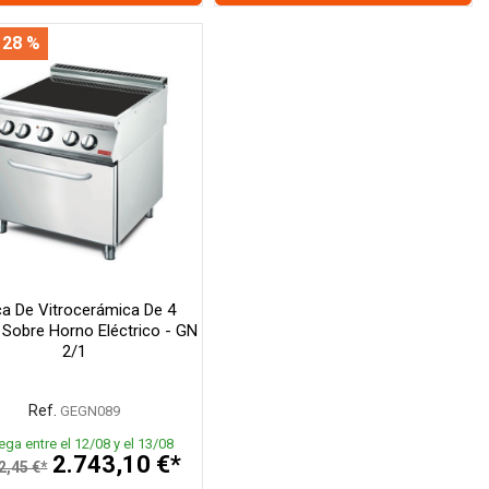
 28 %
ca De Vitrocerámica De 4
Sobre Horno Eléctrico - GN
2/1
Ref.
GEGN089
ega entre el 12/08 y el 13/08
2.743,10 €*
2,45 €*