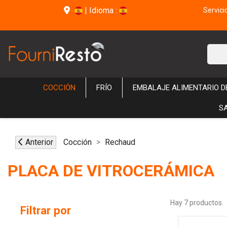
|
Idioma :
Servici
COCCIÓN
FRÍO
EMBALAJE ALIMENTARIO 
S
Anterior
Cocción
Rechaud
PLACA DE VITROCERÁMICA
Hay 7 productos.
Filtrar por