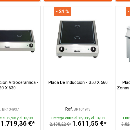
- 24 %
-
ción Vitrocerámica -
Placa De Inducción - 350 X 560
Pla
30 X 630
Zonas 
.
Ref.
BR104907
BR104913
e el 12/08 y el 13/08
Entrega entre el 12/08 y el 13/08
Entr
1.719,36 €*
1.611,55 €*
2.138,22 €*
3.82