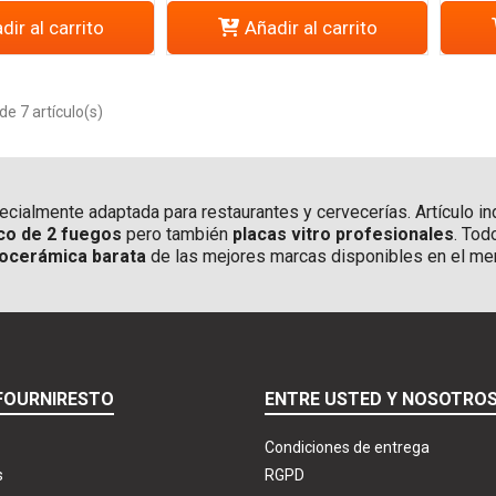
dir al carrito
Añadir al carrito
e 7 artículo(s)
cialmente adaptada para restaurantes y cervecerías. Artículo i
co de 2 fuegos
pero también
placas vitro profesionales
. Tod
rocerámica barata
de las mejores marcas disponibles en el me
FOURNIRESTO
ENTRE USTED Y NOSOTRO
Condiciones de entrega
s
RGPD