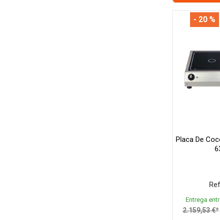
- 20 %
Placa De Coc
6
Ref
Entrega entr
2.159,53 €*