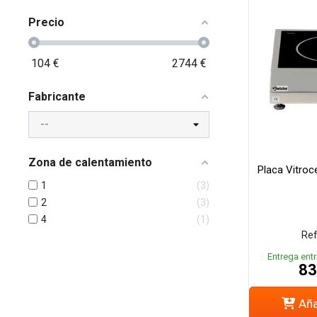
Precio
104
€
2744
€
Fabricante
Zona de calentamiento
Placa Vitroc
1
3
2
3
4
1
Ref
Entrega entr
83
Aña