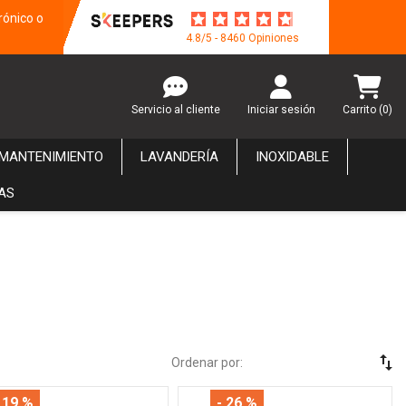
rónico o
4.8/5 - 8460 Opiniones
Servicio al cliente
Iniciar sesión
Carrito
(0)
 MANTENIMIENTO
LAVANDERÍA
INOXIDABLE
AS
swap_vert
Ordenar por:
 19 %
- 26 %