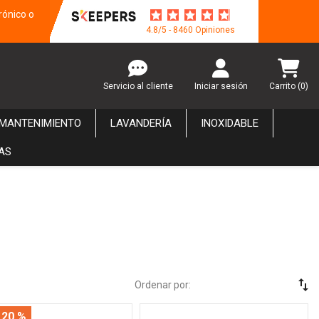
rónico o
4.8/5 - 8460 Opiniones
Servicio al cliente
Iniciar sesión
Carrito
(0)
 MANTENIMIENTO
LAVANDERÍA
INOXIDABLE
AS
swap_vert
Ordenar por:
 20 %