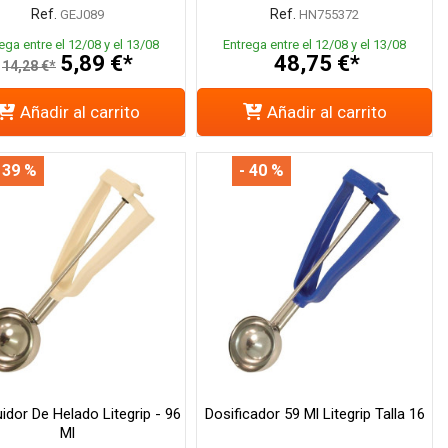
Ref.
Ref.
GEJ089
HN755372
ega entre el 12/08 y el 13/08
Entrega entre el 12/08 y el 13/08
5,89 €*
48,75 €*
14,28 €*
Añadir al carrito
Añadir al carrito
 39 %
- 40 %
uidor De Helado Litegrip - 96
Dosificador 59 Ml Litegrip Talla 16
Ml