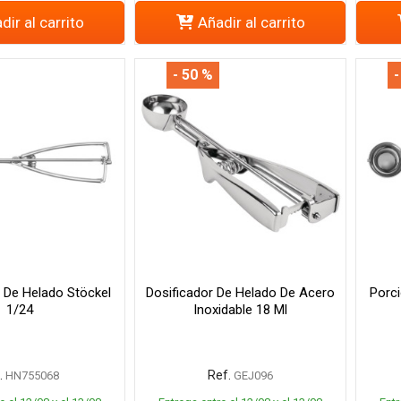
dir al carrito
Añadir al carrito
- 50 %
-
 De Helado Stöckel
Dosificador De Helado De Acero
Porc
1/24
Inoxidable 18 Ml
.
Ref.
HN755068
GEJ096