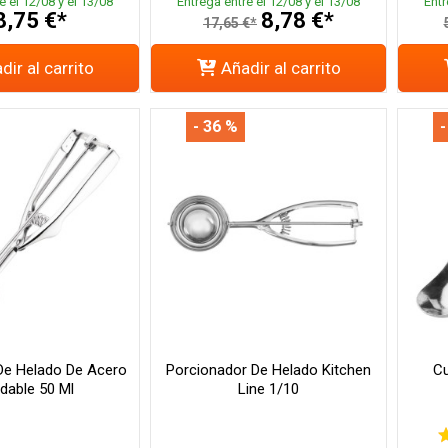
e el 12/08 y el 13/08
Entrega entre el 12/08 y el 13/08
Entr
8,75 €*
8,78 €*
17,65 €*
dir al carrito
Añadir al carrito
- 36 %
-
 De Helado De Acero
Porcionador De Helado Kitchen
Cu
idable 50 Ml
Line 1/10