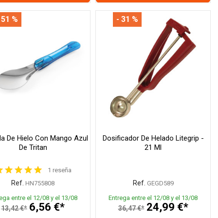
 51 %
- 31 %
la De Hielo Con Mango Azul
Dosificador De Helado Litegrip -
De Tritan
21 Ml
1 reseña
Ref.
Ref.
HN755808
GEGD589
ega entre el 12/08 y el 13/08
Entrega entre el 12/08 y el 13/08
6,56 €*
24,99 €*
13,42 €*
36,47 €*