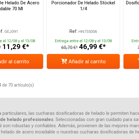
 De Helado De Acero
Porcionador De Helado Stöckel
Dosifi
idable 70 Ml
1/4
f.
Ref.
GEJ091
HN755006
e el 12/08 y el 13/08
Entrega entre el 12/08 y el 13/08
Entr
11,29 €*
46,99 €*
*
60,70 €*
dir al carrito
Añadir al carrito
de 70 artículo(s)
 particulares, las cucharas dosificadoras de helado le permiten hac
 de helado profesionales
. Seleccionadas con gran cuidado para sat
l son robustas y confiables. Además, provienen de las mejores marc
e helado de acero inoxidable o nuestras cucharas dosificadoras de h