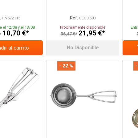
.
Ref.
HN572115
GEGD583
e el 12/08 y el 13/08
Próximamente disponible
Entr
10,70 €*
21,95 €*
*
36,47 €*
dir al carrito
No Disponible
- 22 %
-