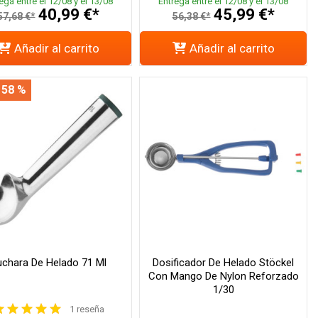
ega entre el 12/08 y el 13/08
Entrega entre el 12/08 y el 13/08
40,99 €*
45,99 €*
57,68 €*
56,38 €*
Añadir al carrito
Añadir al carrito
 58 %
chara De Helado 71 Ml
Dosificador De Helado Stöckel
Con Mango De Nylon Reforzado
1/30
1 reseña