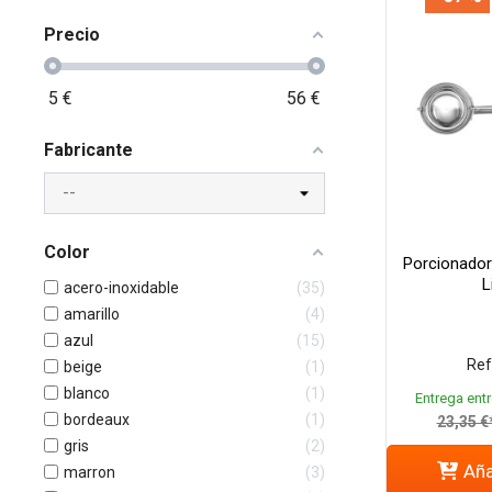
Precio
5
€
56
€
Fabricante
Color
Porcionador
L
acero-inoxidable
35
amarillo
4
azul
15
Ref
beige
1
blanco
1
Entrega entr
bordeaux
1
23,35 €
gris
2
Aña
marron
3