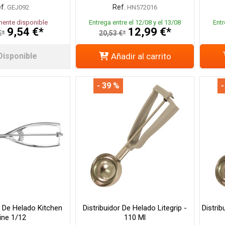
f.
Ref.
GEJ092
HN572016
ente disponible
Entrega entre el 12/08 y el 13/08
Entr
9,54 €*
12,99 €*
€*
20,53 €*
Disponible
Añadir al carrito
- 39 %
-
 De Helado Kitchen
Distribuidor De Helado Litegrip -
Distrib
ine 1/12
110 Ml