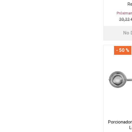
Re
Próximam
20,22 
No 
- 50 %
Porcionador
L