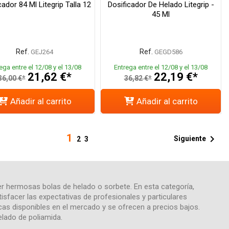
cador 84 Ml Litegrip Talla 12
Dosificador De Helado Litegrip -
45 Ml
Ref.
Ref.
GEJ264
GEGD586
ega entre el 12/08 y el 13/08
Entrega entre el 12/08 y el 13/08
21,62 €*
22,19 €*
36,00 €*
36,82 €*
Añadir al carrito
Añadir al carrito
1

Siguiente
2
3
er hermosas bolas de helado o sorbete. En esta categoría,
isfacer las expectativas de profesionales y particulares
as disponibles en el mercado y se ofrecen a precios bajos.
elado de poliamida.