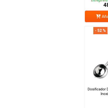
Entrega entr
4
Aña
- 52 %
Dosificador
Inox