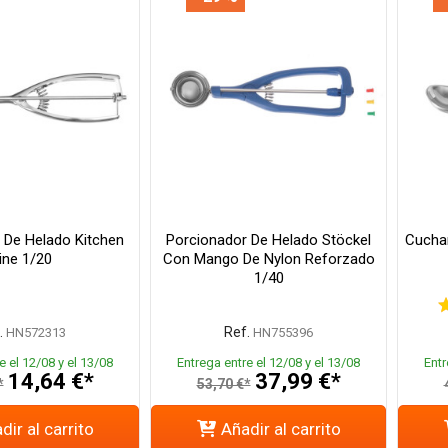
 De Helado Kitchen
Porcionador De Helado Stöckel
Cuchar
ine 1/20
Con Mango De Nylon Reforzado
1/40
.
Ref.
HN572313
HN755396
e el 12/08 y el 13/08
Entrega entre el 12/08 y el 13/08
Entr
14,64 €*
37,99 €*
*
53,70 €*
dir al carrito
Añadir al carrito