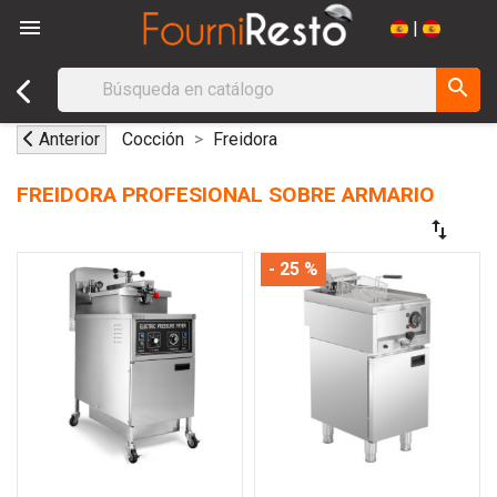

|
search
Anterior
Cocción
Freidora
FREIDORA PROFESIONAL SOBRE ARMARIO
swap_vert
- 25 %