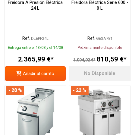
Freidora A Presión Eléctrica
Freidora Eléctrica Serie 600 -
24 L
8 L
Ref.
Ref.
DLEPF24L
GESA781
Entrega entre el 13/08 y el 14/08
Próximamente disponible
2.365,99 €*
810,59 €*
1.094,92 €*
No Disponible
Añadir al carrito
- 28 %
- 22 %