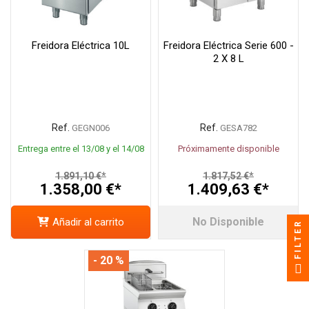
Freidora Eléctrica 10L
Freidora Eléctrica Serie 600 -
2 X 8 L
Ref.
Ref.
GEGN006
GESA782
Entrega entre el 13/08 y el 14/08
Próximamente disponible
1.891,10 €*
1.817,52 €*
1.358,00 €*
1.409,63 €*
No Disponible
Añadir al carrito
FILTER
- 20 %