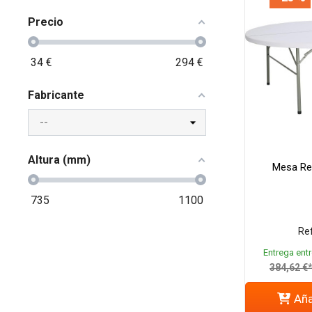
Precio
34
€
294
€
Fabricante
Altura (mm)
Mesa Re
735
1100
Ref
Entrega entr
384,62 €
Aña