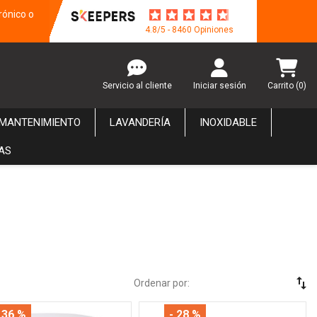
rónico o
4.8/5 - 8460 Opiniones
Servicio al cliente
Iniciar sesión
Carrito
(0)
 MANTENIMIENTO
LAVANDERÍA
INOXIDABLE
AS
swap_vert
Ordenar por:
 36 %
- 28 %